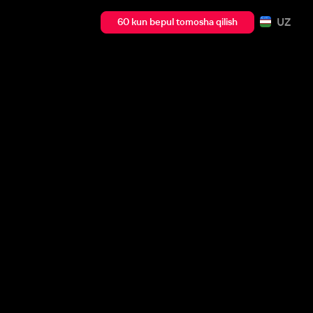
UZ
60 kun bepul tomosha qilish