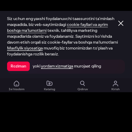
Siz uchun eng yaxshi foydalanuvchi taassurotini ta’minlash
maqsadida, biz veb-saytimizdagi
cookie fayllari va ayrim
boshqa ma’lumotlarni
texnik, tahliliy va marketing
maqsadlarida olamiz va foydalanamiz. Saytimizni ko‘rishda
davom etish orqali siz cookie-fayllar va boshqa ma’lumotlarni
Maxfiylik siyosatiga
muvofiq biz tomonimizdan to‘plash va
foydalanishga rozilik berasiz.
yoki
yordam xizmatiga
murojaat qiling
Roziman
Ilovada ochish
Ivi hisobim
Katalog
Qidiruv
Kirish
Biz haqimizda