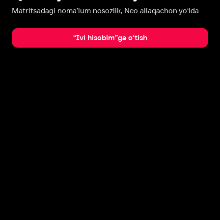
Matritsadagi noma’lum nosozlik, Neo allaqachon yo‘lda
“Ivi hisobim”ga o‘tish