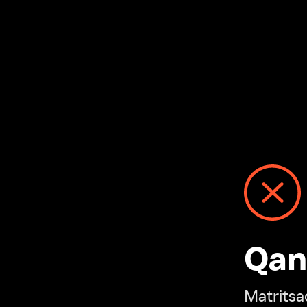
Qanday
Matritsadagi n
“Ivi hisobim”ga o