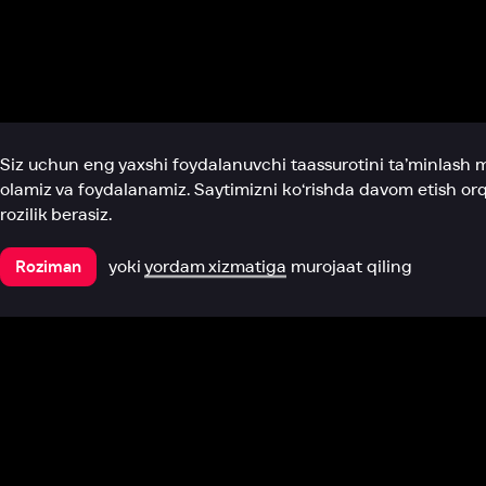
Biz haqimizda
Bo‘limlar