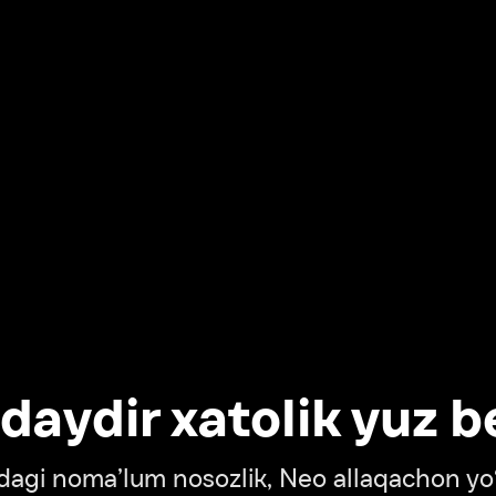
dir xatolik yuz berdi
oma’lum nosozlik, Neo allaqachon yo‘lda
‘tish