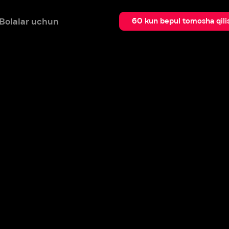
 uchun
Qidir
60 kun bepul tomosha qilish