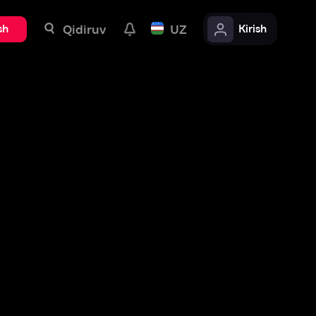
uv
UZ
Kirish