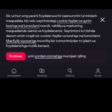
Siz uchun eng yaxshi foydalanuvchi taassurotini ta’minlash
maqsadida, biz veb-saytimizdagi
cookie fayllari va ayrim
boshqa ma’lumotlarni
texnik, tahliliy va marketing
maqsadlarida olamiz va foydalanamiz. Saytimizni ko‘rishda
davom etish orqali siz cookie-fayllar va boshqa ma’lumotlarni
Maxfiylik siyosatiga
muvofiq biz tomonimizdan to‘plash va
foydalanishga rozilik berasiz.
yoki
yordam xizmatiga
murojaat qiling
Roziman
Ilovada ochish
Ivi hisobim
Katalog
Qidiruv
Kirish
Biz haqimizda