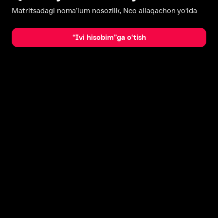
Matritsadagi noma’lum nosozlik, Neo allaqachon yo‘lda
“Ivi hisobim”ga o‘tish