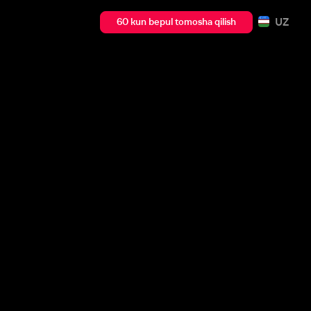
UZ
60 kun bepul tomosha qilish