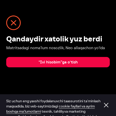
Qandaydir xatolik yuz berdi
Matritsadagi noma’lum nosozlik, Neo allaqachon yo‘lda
“Ivi hisobim”ga o‘tish
Siz uchun eng yaxshi foydalanuvchi taassurotini ta’minlash
maqsadida, biz veb-saytimizdagi
cookie fayllari va ayrim
boshqa ma’lumotlarni
texnik, tahliliy va marketing