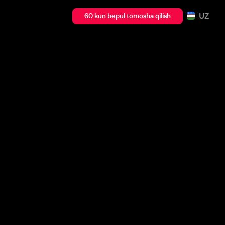
UZ
60 kun bepul tomosha qilish