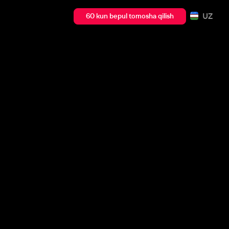
UZ
60 kun bepul tomosha qilish