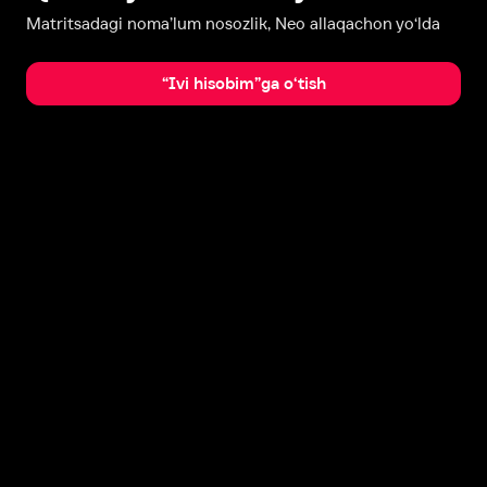
Matritsadagi noma’lum nosozlik, Neo allaqachon yo‘lda
“Ivi hisobim”ga o‘tish