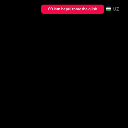
UZ
60 kun bepul tomosha qilish