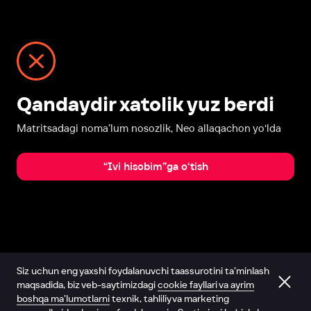
Qandaydir xatolik yuz berdi
Matritsadagi noma’lum nosozlik, Neo allaqachon yo‘lda
“Ivi hisobim”ga o‘tish
Siz uchun eng yaxshi foydalanuvchi taassurotini ta’minlash
maqsadida, biz veb-saytimizdagi
cookie fayllari va ayrim
boshqa ma’lumotlarni
texnik, tahliliy va marketing