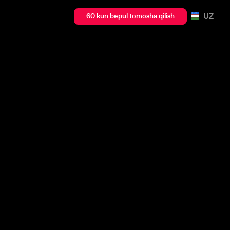
UZ
60 kun bepul tomosha qilish