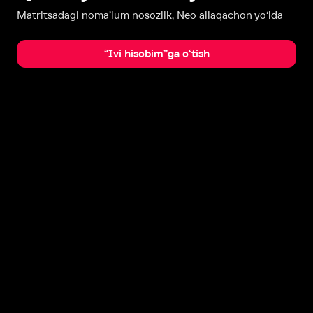
Matritsadagi noma’lum nosozlik, Neo allaqachon yo‘lda
“Ivi hisobim”ga o‘tish