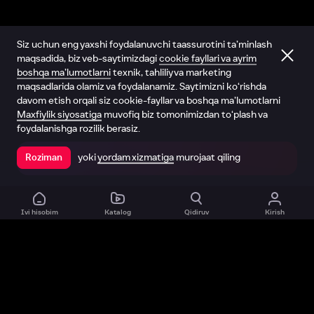
Siz uchun eng yaxshi foydalanuvchi taassurotini ta’minlash
maqsadida, biz veb-saytimizdagi
cookie fayllari va ayrim
boshqa ma’lumotlarni
texnik, tahliliy va marketing
maqsadlarida olamiz va foydalanamiz. Saytimizni ko‘rishda
davom etish orqali siz cookie-fayllar va boshqa ma’lumotlarni
Maxfiylik siyosatiga
muvofiq biz tomonimizdan to‘plash va
foydalanishga rozilik berasiz.
yoki
yordam xizmatiga
murojaat qiling
Roziman
Ilovada ochish
Ivi hisobim
Katalog
Qidiruv
Kirish
Biz haqimizda