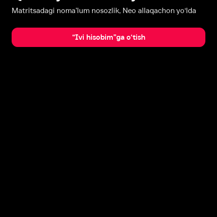
Matritsadagi noma’lum nosozlik, Neo allaqachon yo‘lda
“Ivi hisobim”ga o‘tish