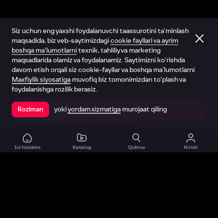
Siz uchun eng yaxshi foydalanuvchi taassurotini ta’minlash
maqsadida, biz veb-saytimizdagi
cookie fayllari va ayrim
boshqa ma’lumotlarni
texnik, tahliliy va marketing
maqsadlarida olamiz va foydalanamiz. Saytimizni ko‘rishda
davom etish orqali siz cookie-fayllar va boshqa ma’lumotlarni
Maxfiylik siyosatiga
muvofiq biz tomonimizdan to‘plash va
foydalanishga rozilik berasiz.
yoki
yordam xizmatiga
murojaat qiling
Roziman
Ilovada ochish
Ivi hisobim
Katalog
Qidiruv
Kirish
Biz haqimizda