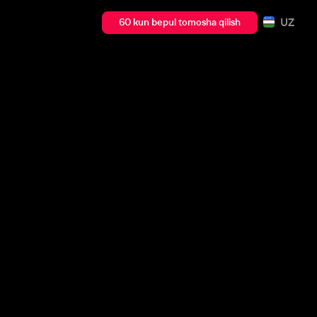
UZ
60 kun bepul tomosha qilish