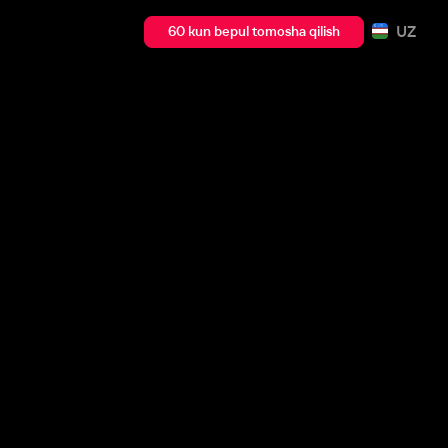
UZ
60 kun bepul tomosha qilish