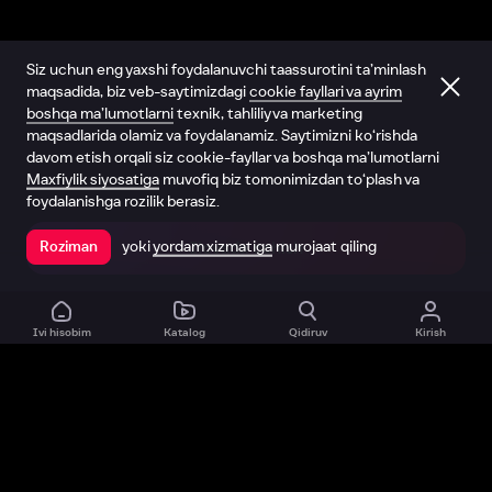
Siz uchun eng yaxshi foydalanuvchi taassurotini ta’minlash
maqsadida, biz veb-saytimizdagi
cookie fayllari va ayrim
boshqa ma’lumotlarni
texnik, tahliliy va marketing
maqsadlarida olamiz va foydalanamiz. Saytimizni ko‘rishda
davom etish orqali siz cookie-fayllar va boshqa ma’lumotlarni
Maxfiylik siyosatiga
muvofiq biz tomonimizdan to‘plash va
foydalanishga rozilik berasiz.
yoki
yordam xizmatiga
murojaat qiling
Roziman
Ilovada ochish
Ivi hisobim
Katalog
Qidiruv
Kirish
Biz haqimizda