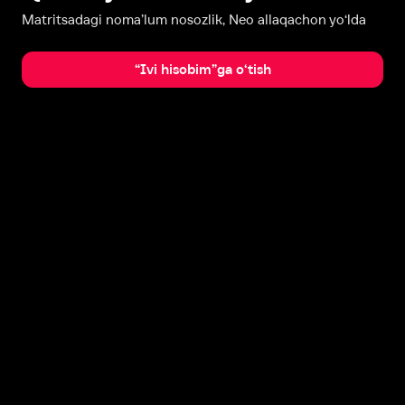
Matritsadagi noma’lum nosozlik, Neo allaqachon yo‘lda
“Ivi hisobim”ga o‘tish