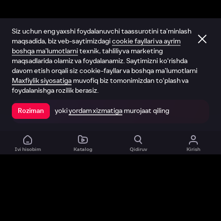
Siz uchun eng yaxshi foydalanuvchi taassurotini ta’minlash
maqsadida, biz veb-saytimizdagi
cookie fayllari va ayrim
boshqa ma’lumotlarni
texnik, tahliliy va marketing
maqsadlarida olamiz va foydalanamiz. Saytimizni ko‘rishda
davom etish orqali siz cookie-fayllar va boshqa ma’lumotlarni
Maxfiylik siyosatiga
muvofiq biz tomonimizdan to‘plash va
foydalanishga rozilik berasiz.
yoki
yordam xizmatiga
murojaat qiling
Roziman
Ilovada ochish
Ivi hisobim
Katalog
Qidiruv
Kirish
Biz haqimizda