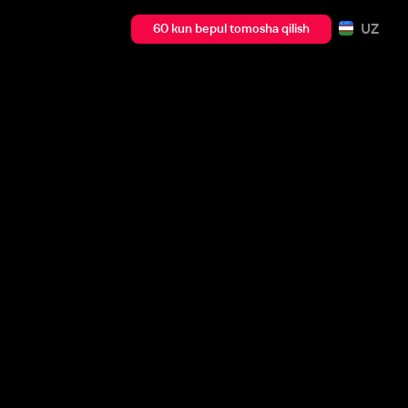
UZ
60 kun bepul tomosha qilish