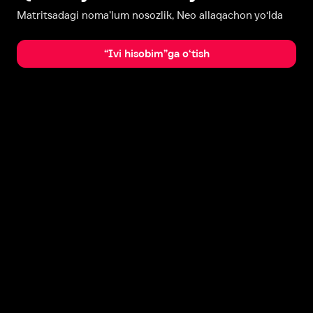
Matritsadagi noma’lum nosozlik, Neo allaqachon yo‘lda
“Ivi hisobim”ga o‘tish