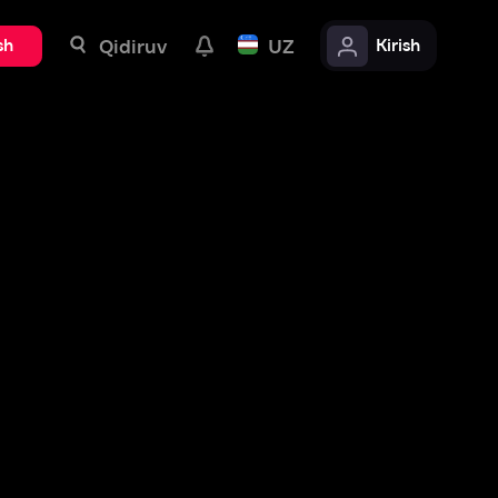
uv
UZ
Kirish