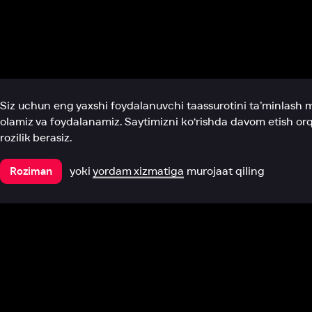
Biz haqimizda
Bo‘limlar