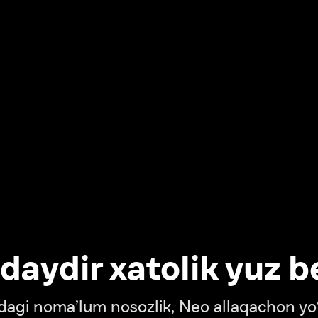
dir xatolik yuz berdi
oma’lum nosozlik, Neo allaqachon yo‘lda
‘tish