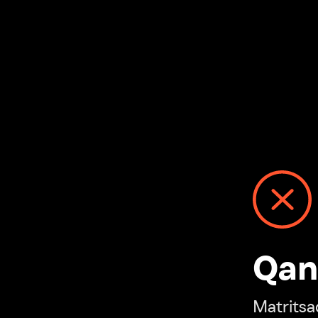
Qanday
Matritsadagi n
“Ivi hisobim”ga o