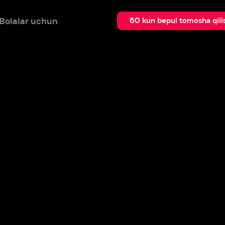
 uchun
Qidir
60 kun bepul tomosha qilish