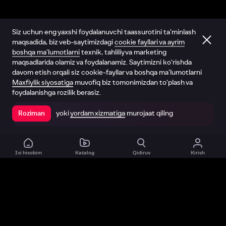
Siz uchun eng yaxshi foydalanuvchi taassurotini ta’minlash
maqsadida, biz veb-saytimizdagi
cookie fayllari va ayrim
boshqa ma’lumotlarni
texnik, tahliliy va marketing
maqsadlarida olamiz va foydalanamiz. Saytimizni ko‘rishda
davom etish orqali siz cookie-fayllar va boshqa ma’lumotlarni
Maxfiylik siyosatiga
muvofiq biz tomonimizdan to‘plash va
foydalanishga rozilik berasiz.
yoki
yordam xizmatiga
murojaat qiling
Roziman
Ilovada ochish
Ivi hisobim
Katalog
Qidiruv
Kirish
Biz haqimizda