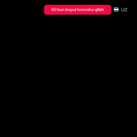
UZ
60 kun bepul tomosha qilish