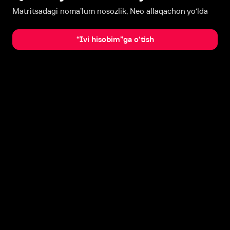
Matritsadagi noma’lum nosozlik, Neo allaqachon yo‘lda
“Ivi hisobim”ga o‘tish