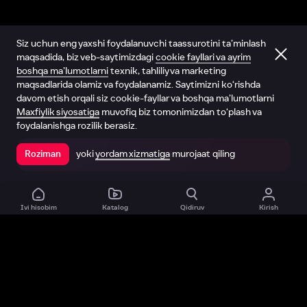
Siz uchun eng yaxshi foydalanuvchi taassurotini ta’minlash
maqsadida, biz veb-saytimizdagi
cookie fayllari va ayrim
boshqa ma’lumotlarni
texnik, tahliliy va marketing
maqsadlarida olamiz va foydalanamiz. Saytimizni ko‘rishda
davom etish orqali siz cookie-fayllar va boshqa ma’lumotlarni
Maxfiylik siyosatiga
muvofiq biz tomonimizdan to‘plash va
foydalanishga rozilik berasiz.
yoki
yordam xizmatiga
murojaat qiling
Roziman
Ilovada ochish
Ivi hisobim
Katalog
Qidiruv
Kirish
Biz haqimizda