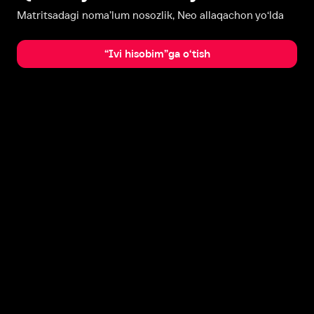
Matritsadagi noma’lum nosozlik, Neo allaqachon yo‘lda
“Ivi hisobim”ga o‘tish