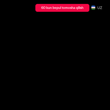
UZ
60 kun bepul tomosha qilish