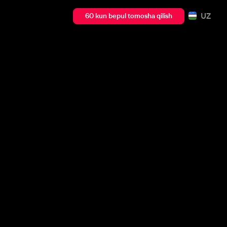
UZ
60 kun bepul tomosha qilish