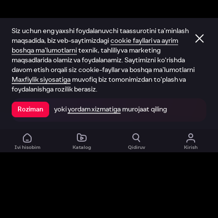
Siz uchun eng yaxshi foydalanuvchi taassurotini ta’minlash
maqsadida, biz veb-saytimizdagi
cookie fayllari va ayrim
boshqa ma’lumotlarni
texnik, tahliliy va marketing
maqsadlarida olamiz va foydalanamiz. Saytimizni ko‘rishda
davom etish orqali siz cookie-fayllar va boshqa ma’lumotlarni
Maxfiylik siyosatiga
muvofiq biz tomonimizdan to‘plash va
foydalanishga rozilik berasiz.
yoki
yordam xizmatiga
murojaat qiling
Roziman
Ilovada ochish
Ivi hisobim
Katalog
Qidiruv
Kirish
Biz haqimizda