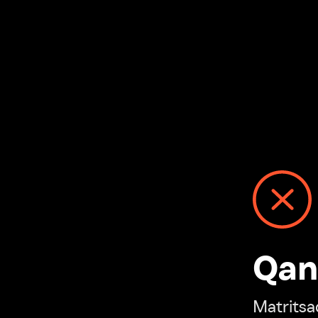
Qanday
Matritsadagi n
“Ivi hisobim”ga o