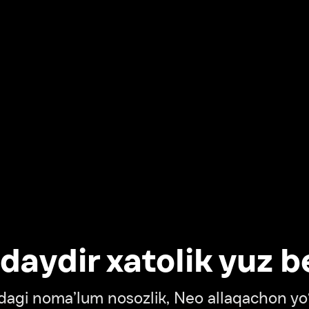
dir xatolik yuz berdi
oma’lum nosozlik, Neo allaqachon yo‘lda
‘tish