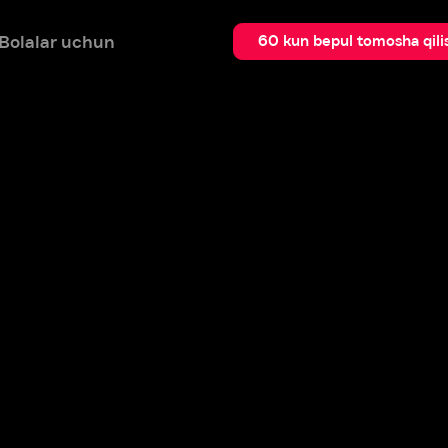
 uchun
Qidir
60 kun bepul tomosha qilish