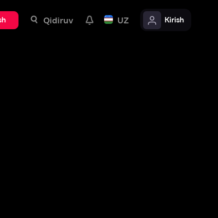
uv
UZ
Kirish