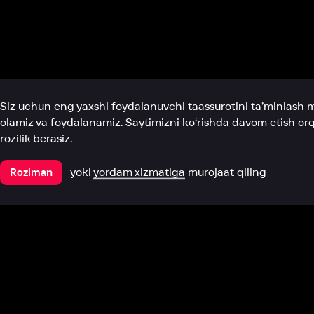
Biz haqimizda
Bo‘limlar