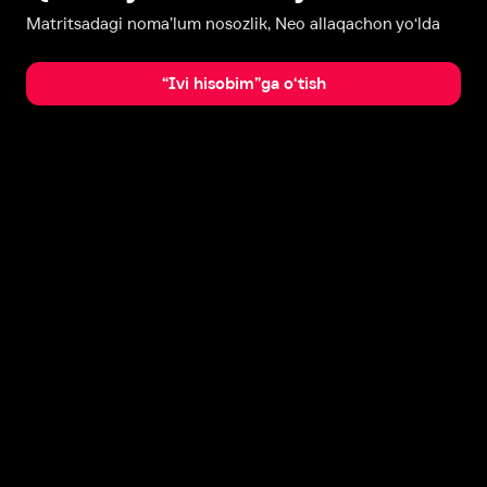
Matritsadagi noma’lum nosozlik, Neo allaqachon yo‘lda
“Ivi hisobim”ga o‘tish