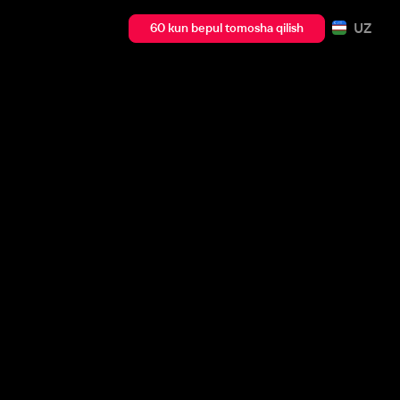
UZ
60 kun bepul tomosha qilish