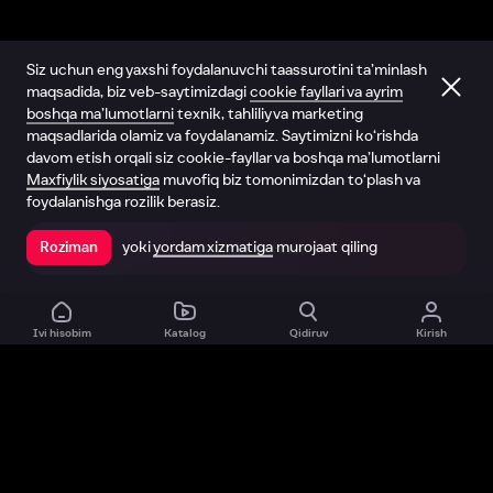
Siz uchun eng yaxshi foydalanuvchi taassurotini ta’minlash
maqsadida, biz veb-saytimizdagi
cookie fayllari va ayrim
boshqa ma’lumotlarni
texnik, tahliliy va marketing
maqsadlarida olamiz va foydalanamiz. Saytimizni ko‘rishda
davom etish orqali siz cookie-fayllar va boshqa ma’lumotlarni
Maxfiylik siyosatiga
muvofiq biz tomonimizdan to‘plash va
foydalanishga rozilik berasiz.
yoki
yordam xizmatiga
murojaat qiling
Roziman
Ilovada ochish
Ivi hisobim
Katalog
Qidiruv
Kirish
Biz haqimizda