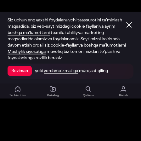
Siz uchun eng yaxshi foydalanuvchi taassurotini ta’minlash
maqsadida, biz veb-saytimizdagi
cookie fayllari va ayrim
boshqa ma’lumotlarni
texnik, tahliliy va marketing
maqsadlarida olamiz va foydalanamiz. Saytimizni ko‘rishda
davom etish orqali siz cookie-fayllar va boshqa ma’lumotlarni
Maxfiylik siyosatiga
muvofiq biz tomonimizdan to‘plash va
foydalanishga rozilik berasiz.
yoki
yordam xizmatiga
murojaat qiling
Roziman
Ilovada ochish
Ivi hisobim
Katalog
Qidiruv
Kirish
Biz haqimizda