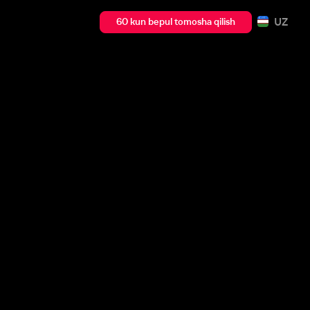
UZ
60 kun bepul tomosha qilish