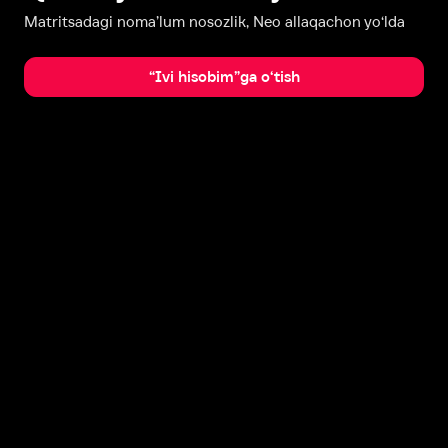
Matritsadagi noma’lum nosozlik, Neo allaqachon yo‘lda
“Ivi hisobim”ga o‘tish