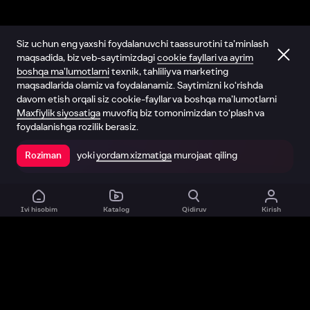
Siz uchun eng yaxshi foydalanuvchi taassurotini ta’minlash
maqsadida, biz veb-saytimizdagi
cookie fayllari va ayrim
boshqa ma’lumotlarni
texnik, tahliliy va marketing
maqsadlarida olamiz va foydalanamiz. Saytimizni ko‘rishda
davom etish orqali siz cookie-fayllar va boshqa ma’lumotlarni
Maxfiylik siyosatiga
muvofiq biz tomonimizdan to‘plash va
foydalanishga rozilik berasiz.
yoki
yordam xizmatiga
murojaat qiling
Roziman
Ilovada ochish
Ivi hisobim
Katalog
Qidiruv
Kirish
Biz haqimizda