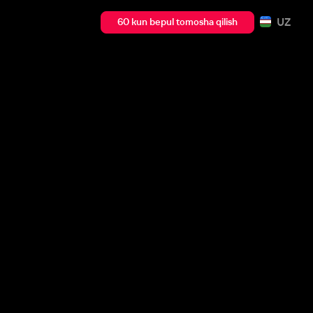
UZ
60 kun bepul tomosha qilish