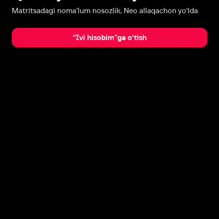
Matritsadagi noma’lum nosozlik, Neo allaqachon yo‘lda
“Ivi hisobim”ga o‘tish