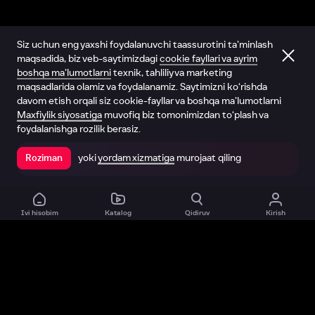
Siz uchun eng yaxshi foydalanuvchi taassurotini ta’minlash
maqsadida, biz veb-saytimizdagi
cookie fayllari va ayrim
boshqa ma’lumotlarni
texnik, tahliliy va marketing
maqsadlarida olamiz va foydalanamiz. Saytimizni ko‘rishda
davom etish orqali siz cookie-fayllar va boshqa ma’lumotlarni
Maxfiylik siyosatiga
muvofiq biz tomonimizdan to‘plash va
foydalanishga rozilik berasiz.
yoki
yordam xizmatiga
murojaat qiling
Roziman
Ilovada ochish
Ivi hisobim
Katalog
Qidiruv
Kirish
Biz haqimizda