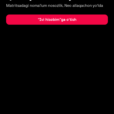
Matritsadagi noma’lum nosozlik, Neo allaqachon yo‘lda
“Ivi hisobim”ga o‘tish