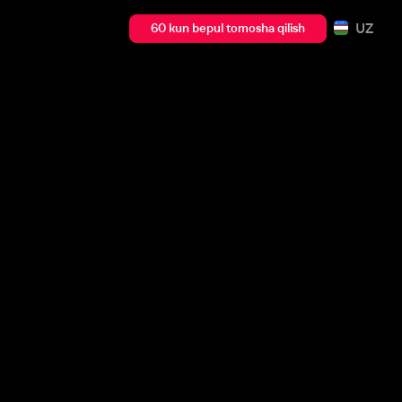
UZ
60 kun bepul tomosha qilish