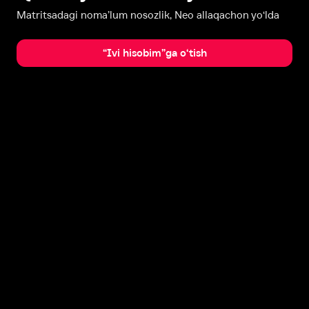
Matritsadagi noma’lum nosozlik, Neo allaqachon yo‘lda
“Ivi hisobim”ga o‘tish