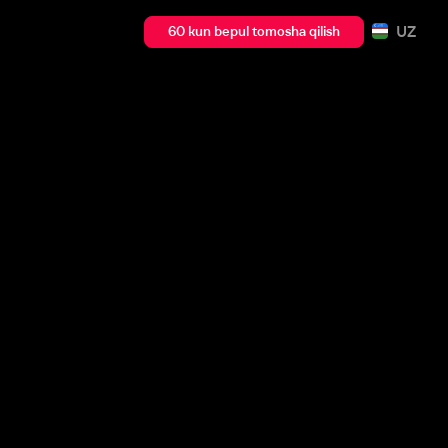
UZ
60 kun bepul tomosha qilish