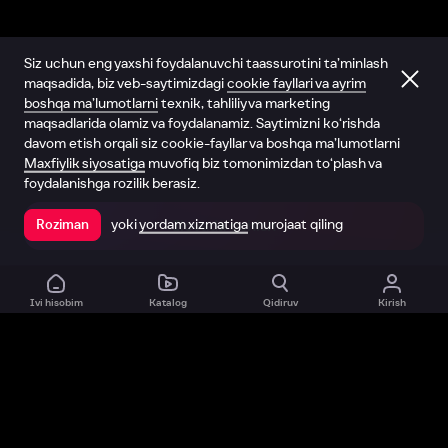
Siz uchun eng yaxshi foydalanuvchi taassurotini ta’minlash
maqsadida, biz veb-saytimizdagi
cookie fayllari va ayrim
boshqa ma’lumotlarni
texnik, tahliliy va marketing
maqsadlarida olamiz va foydalanamiz. Saytimizni ko‘rishda
davom etish orqali siz cookie-fayllar va boshqa ma’lumotlarni
Maxfiylik siyosatiga
muvofiq biz tomonimizdan to‘plash va
foydalanishga rozilik berasiz.
yoki
yordam xizmatiga
murojaat qiling
Roziman
Ilovada ochish
Ivi hisobim
Katalog
Qidiruv
Kirish
Biz haqimizda