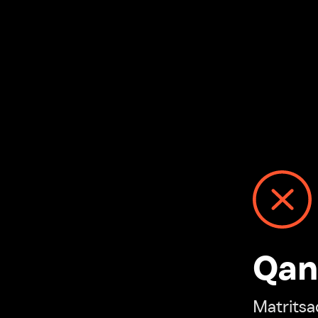
Qanday
Matritsadagi n
“Ivi hisobim”ga o