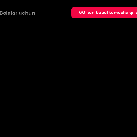
 uchun
Qidir
60 kun bepul tomosha qilish