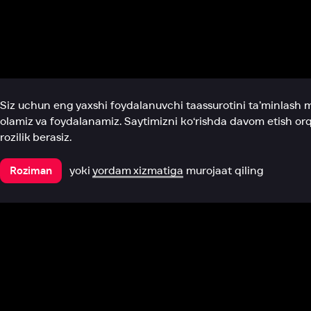
Biz haqimizda
Bo‘limlar