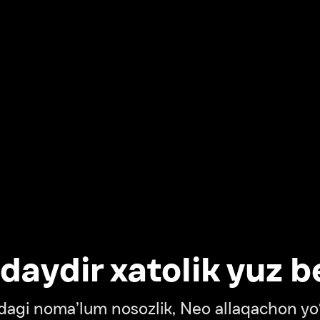
dir xatolik yuz berdi
oma’lum nosozlik, Neo allaqachon yo‘lda
‘tish