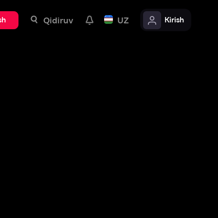
uv
UZ
Kirish