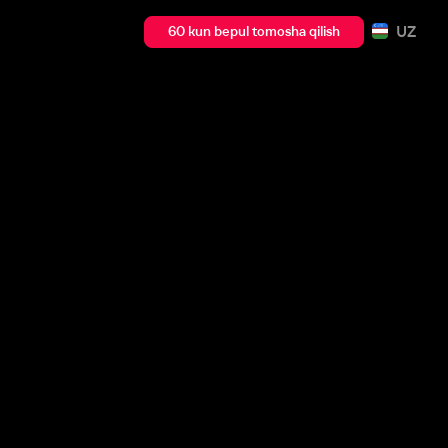
UZ
60 kun bepul tomosha qilish