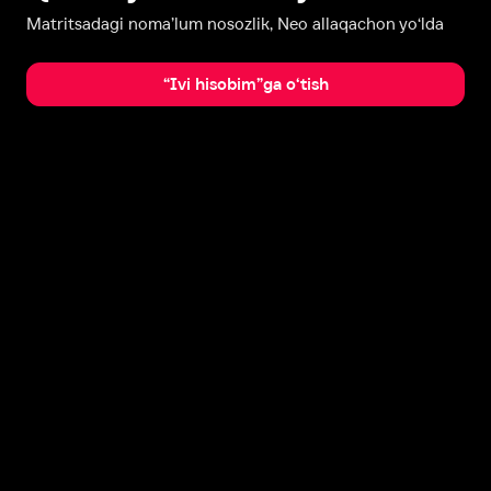
Matritsadagi noma’lum nosozlik, Neo allaqachon yo‘lda
“Ivi hisobim”ga o‘tish