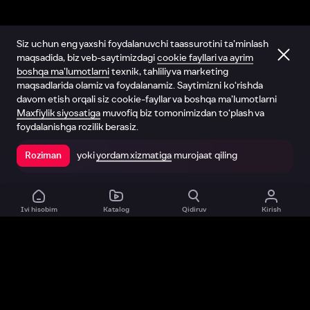
Siz uchun eng yaxshi foydalanuvchi taassurotini ta’minlash
maqsadida, biz veb-saytimizdagi
cookie fayllari va ayrim
boshqa ma’lumotlarni
texnik, tahliliy va marketing
maqsadlarida olamiz va foydalanamiz. Saytimizni ko‘rishda
davom etish orqali siz cookie-fayllar va boshqa ma’lumotlarni
Maxfiylik siyosatiga
muvofiq biz tomonimizdan to‘plash va
foydalanishga rozilik berasiz.
yoki
yordam xizmatiga
murojaat qiling
Roziman
Ilovada ochish
Ivi hisobim
Katalog
Qidiruv
Kirish
Biz haqimizda