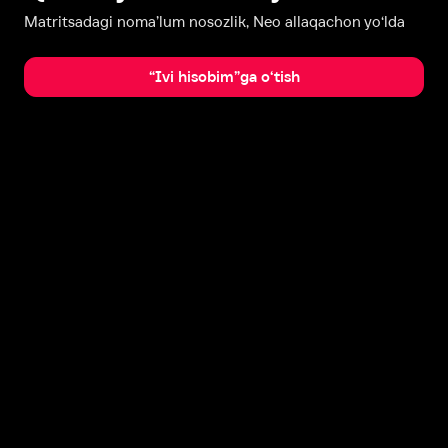
Matritsadagi noma’lum nosozlik, Neo allaqachon yo‘lda
“Ivi hisobim”ga o‘tish