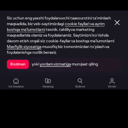
Siz uchun eng yaxshi foydalanuvchi taassurotini ta’minlash
maqsadida, biz veb-saytimizdagi
cookie fayllari va ayrim
boshqa ma’lumotlarni
texnik, tahliliy va marketing
maqsadlarida olamiz va foydalanamiz. Saytimizni ko‘rishda
davom etish orqali siz cookie-fayllar va boshqa ma’lumotlarni
Maxfiylik siyosatiga
muvofiq biz tomonimizdan to‘plash va
foydalanishga rozilik berasiz.
yoki
yordam xizmatiga
murojaat qiling
Roziman
Ilovada ochish
Ivi hisobim
Katalog
Qidiruv
Kirish
Biz haqimizda