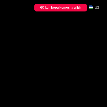
UZ
60 kun bepul tomosha qilish