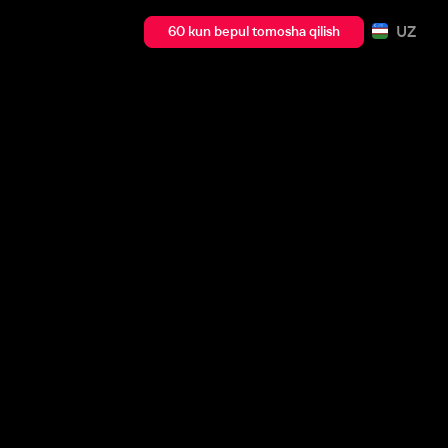
UZ
60 kun bepul tomosha qilish