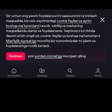
Siz uchun eng yaxshi foydalanuvchi taassurotini ta’minlash
maqsadida, biz veb-saytimizdagi
cookie fayllari va ayrim
boshqa ma’lumotlarni
texnik, tahliliy va marketing
maqsadlarida olamiz va foydalanamiz. Saytimizni ko‘rishda
davom etish orqali siz cookie-fayllar va boshqa ma’lumotlarni
Maxfiylik siyosatiga
muvofiq biz tomonimizdan to‘plash va
foydalanishga rozilik berasiz.
yoki
yordam xizmatiga
murojaat qiling
Roziman
Ilovada ochish
Ivi hisobim
Katalog
Qidiruv
Kirish
Biz haqimizda