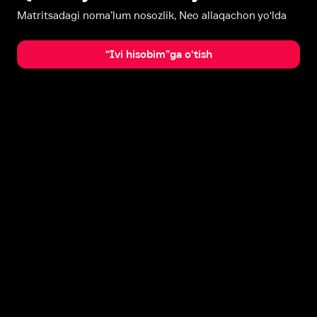
Matritsadagi noma’lum nosozlik, Neo allaqachon yo‘lda
“Ivi hisobim”ga o‘tish