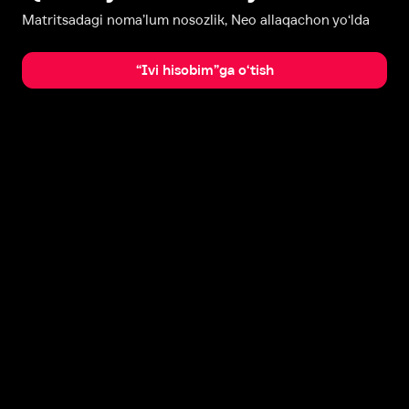
Matritsadagi noma’lum nosozlik, Neo allaqachon yo‘lda
“Ivi hisobim”ga o‘tish