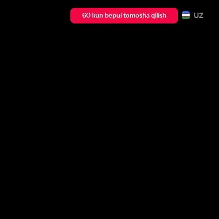
UZ
60 kun bepul tomosha qilish