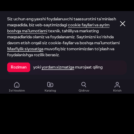
Siz uchun eng yaxshi foydalanuvchi taassurotini ta’minlash
maqsadida, biz veb-saytimizdagi
cookie fayllari va ayrim
boshqa ma’lumotlarni
texnik, tahliliy va marketing
maqsadlarida olamiz va foydalanamiz. Saytimizni ko‘rishda
davom etish orqali siz cookie-fayllar va boshqa ma’lumotlarni
Maxfiylik siyosatiga
muvofiq biz tomonimizdan to‘plash va
foydalanishga rozilik berasiz.
yoki
yordam xizmatiga
murojaat qiling
Roziman
Ilovada ochish
Ivi hisobim
Katalog
Qidiruv
Kirish
Biz haqimizda