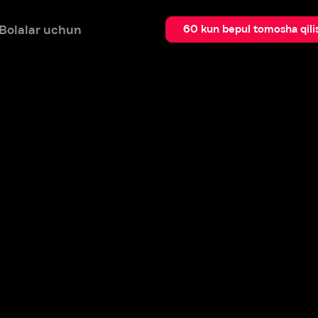
 uchun
Qidir
60 kun bepul tomosha qilish