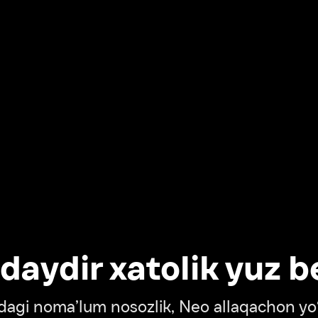
dir xatolik yuz berdi
oma’lum nosozlik, Neo allaqachon yo‘lda
‘tish