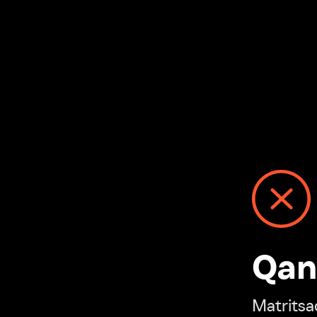
Qanday
Matritsadagi n
“Ivi hisobim”ga o