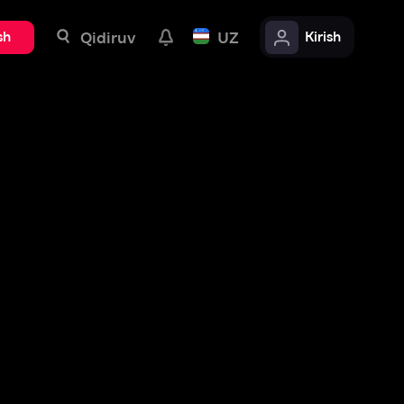
uv
UZ
Kirish