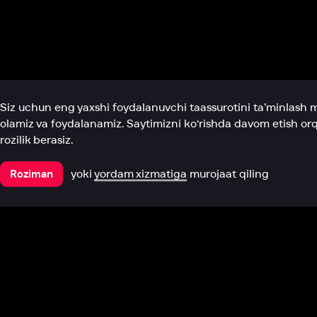
Biz haqimizda
Bo‘limlar