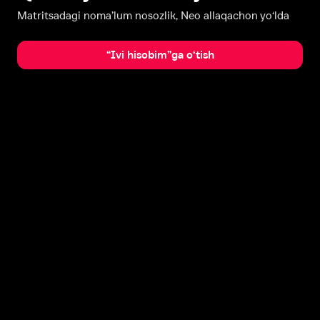
Matritsadagi noma’lum nosozlik, Neo allaqachon yo‘lda
“Ivi hisobim”ga o‘tish