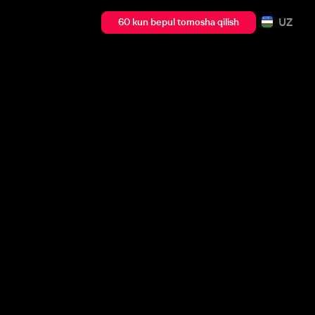
UZ
60 kun bepul tomosha qilish