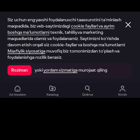
Siz uchun eng yaxshi foydalanuvchi taassurotini ta’minlash
maqsadida, biz veb-saytimizdagi
cookie fayllari va ayrim
boshqa ma’lumotlarni
texnik, tahliliy va marketing
maqsadlarida olamiz va foydalanamiz. Saytimizni ko‘rishda
davom etish orqali siz cookie-fayllar va boshqa ma’lumotlarni
Maxfiylik siyosatiga
muvofiq biz tomonimizdan to‘plash va
foydalanishga rozilik berasiz.
yoki
yordam xizmatiga
murojaat qiling
Roziman
Ilovada ochish
Ivi hisobim
Katalog
Qidiruv
Kirish
Biz haqimizda