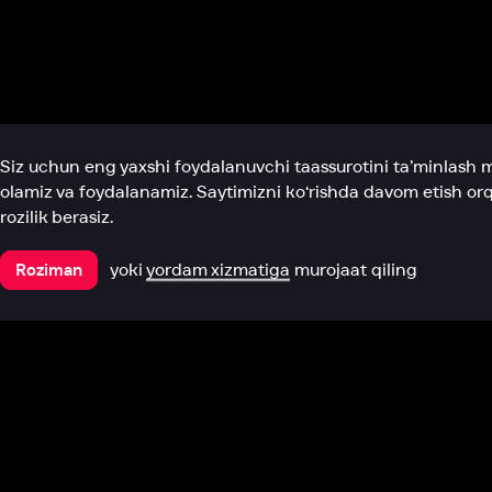
Biz haqimizda
Bo‘limlar