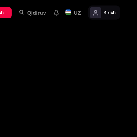
uv
UZ
Kirish