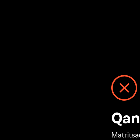
Qanday
Matritsadagi n
“Ivi hisobim”ga o