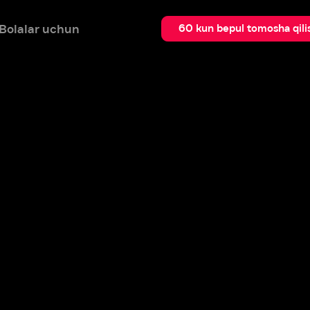
 uchun
Qidir
60 kun bepul tomosha qilish