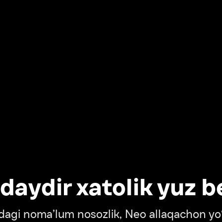
dir xatolik yuz berdi
oma’lum nosozlik, Neo allaqachon yo‘lda
‘tish