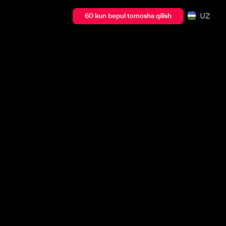
UZ
60 kun bepul tomosha qilish