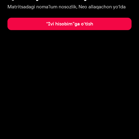
Matritsadagi noma’lum nosozlik, Neo allaqachon yo‘lda
“Ivi hisobim”ga o‘tish