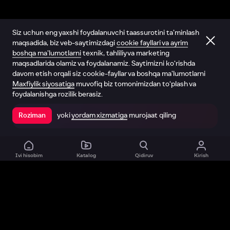
Siz uchun eng yaxshi foydalanuvchi taassurotini ta’minlash
maqsadida, biz veb-saytimizdagi
cookie fayllari va ayrim
boshqa ma’lumotlarni
texnik, tahliliy va marketing
maqsadlarida olamiz va foydalanamiz. Saytimizni ko‘rishda
davom etish orqali siz cookie-fayllar va boshqa ma’lumotlarni
Maxfiylik siyosatiga
muvofiq biz tomonimizdan to‘plash va
foydalanishga rozilik berasiz.
yoki
yordam xizmatiga
murojaat qiling
Roziman
Ilovada ochish
Ivi hisobim
Katalog
Qidiruv
Kirish
Biz haqimizda