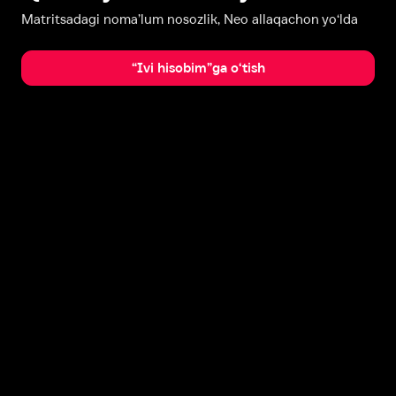
Matritsadagi noma’lum nosozlik, Neo allaqachon yo‘lda
“Ivi hisobim”ga o‘tish