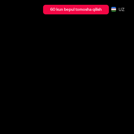
UZ
60 kun bepul tomosha qilish