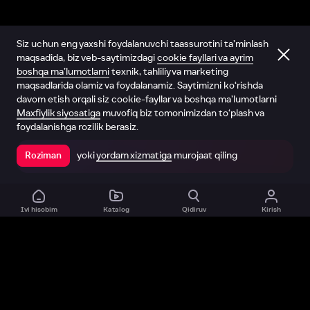
Siz uchun eng yaxshi foydalanuvchi taassurotini ta’minlash
maqsadida, biz veb-saytimizdagi
cookie fayllari va ayrim
boshqa ma’lumotlarni
texnik, tahliliy va marketing
maqsadlarida olamiz va foydalanamiz. Saytimizni ko‘rishda
davom etish orqali siz cookie-fayllar va boshqa ma’lumotlarni
Maxfiylik siyosatiga
muvofiq biz tomonimizdan to‘plash va
foydalanishga rozilik berasiz.
yoki
yordam xizmatiga
murojaat qiling
Roziman
Ilovada ochish
Ivi hisobim
Katalog
Qidiruv
Kirish
Biz haqimizda