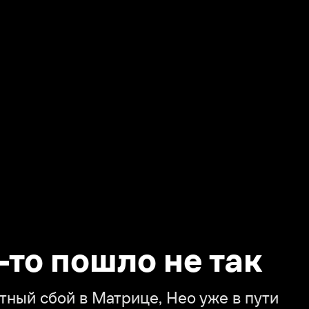
 пошло не так
бой в Матрице, Нео уже в пути
й Иви»