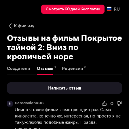
RU
Смотреть 60 дней бесплатно
К фильму
Отзывы на фильм Покрытое
тайной 2: Вниз по
кроличьей норе
2
0
Создатели
Отзывы
Рецензии
Написать отзыв
SeredovichRUS
0
S
Лично я такие фильмы смотрю один раз. Сама 
кинолента, конечно же, интересная, но просто я не 
так уж люблю подобные жанры. Правда, 
поклонники...