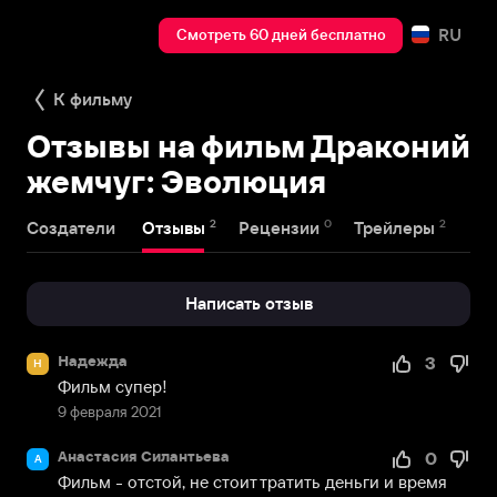
RU
Смотреть 60 дней бесплатно
К фильму
Отзывы на фильм Драконий
жемчуг: Эволюция
2
0
2
Создатели
Отзывы
Рецензии
Трейлеры
Написать отзыв
Надежда
3
Н
Фильм супер!
9 февраля 2021
Анастасия Силантьева
0
А
Фильм - отстой, не стоит тратить деньги и время