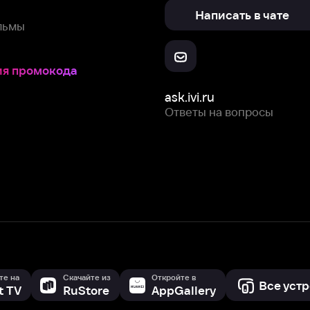
ask.ivi.ru
Ответы на вопросы
Скачайте из
Откройте в
Все устройства
RuStore
AppGallery
с мы собираем и используем
cookie-файлы и некоторые другие да
 сайта, вы соглашаетесь на сбор и использование cookie-файлов 
Box Office, Inc