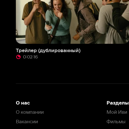
Трейлер (дублированный)
0:02:16
О нас
Разделы
О компании
Мой Иви
Вакансии
Фильмы
Программа бета-тестирования
Сериалы
Информация для партнёров
Мультфильмы
Размещение рекламы
Статьи
Пользовательское соглашение
Активация пром
Политика конфиденциальности