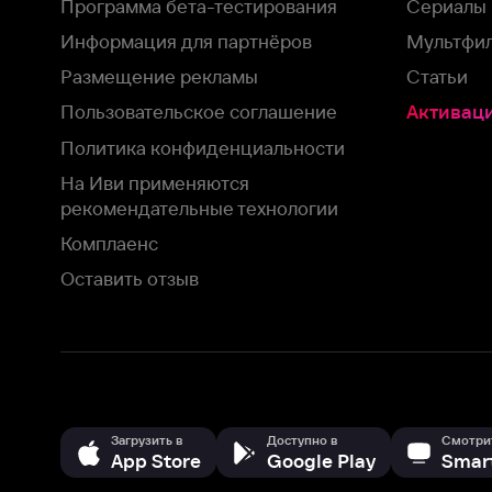
На Иви применяются
рекомендательные технологии
Комплаенс
Оставить отзыв
Загрузить в
Доступно в
Смотрите на
App Store
Google Play
Smart TV
В целях обеспечения наилучшего пользовательского опыта для ва
аналитических и маркетинговых целях. Продолжая просмотр нашего
©
2026
ООО «Иви.ру»
с
Политикой о конфиденциальности.
HBO ® and related service marks are the property of Home 
или обратитесь в
службу поддержки
Согласен