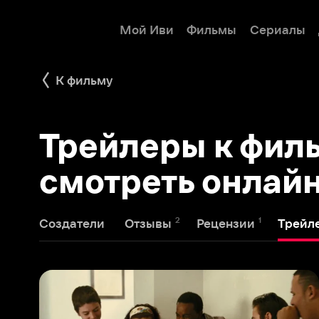
Мой Иви
Фильмы
Сериалы
Детям
К фильму
Трейлеры к фильму 
смотреть онлайн
2
1
1
Создатели
Отзывы
Рецензии
Трейлеры