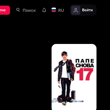
ск
RU
Войти
8
,
6