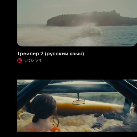
Трейлер 2 (русский язык)
Трей
0:02:24
0
Трейлер (Comic-con)
Экск
0:05:06
0