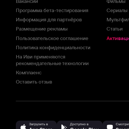
Загрузить в
Доступно в
Смотрите на
App Store
Google Play
Smart TV
В целях обеспечения наилучшего пользовательского опыта для ва
аналитических и маркетинговых целях. Продолжая просмотр нашего
©
2026
ООО «Иви.ру»
с
Политикой о конфиденциальности.
HBO ® and related service marks are the property of Home 
или обратитесь в
службу поддержки
Согласен