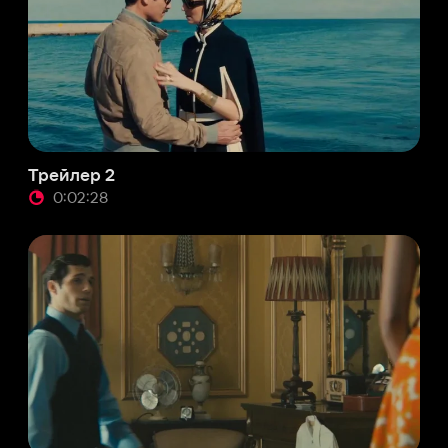
лер 2
:02:28
люзивный трейлер для России
:02:42