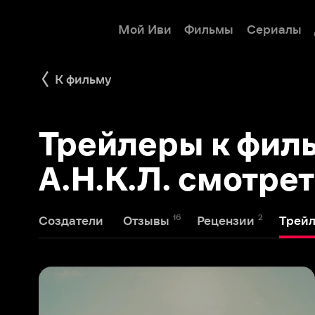
Мой Иви
Фильмы
Сериалы
Детям
К фильму
Трейлеры к фильму
А.Н.К.Л. смотреть 
16
2
14
Создатели
Отзывы
Рецензии
Трейлеры