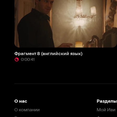
О нас
Разделы
О компании
Мой Иви
Вакансии
Фильмы
Программа бета-тестирования
Сериалы
Информация для партнёров
Мультфильмы
Размещение рекламы
Статьи
Пользовательское соглашение
Активация пром
Политика конфиденциальности
На Иви применяются
рекомендательные технологии
Комплаенс
Оставить отзыв