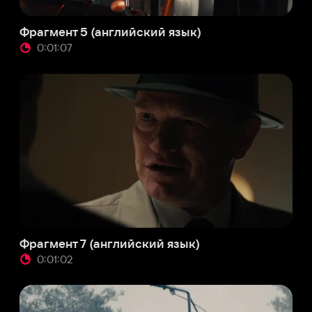
мент 7 (английский язык)
:01:02
лер (русский язык)
:02:29