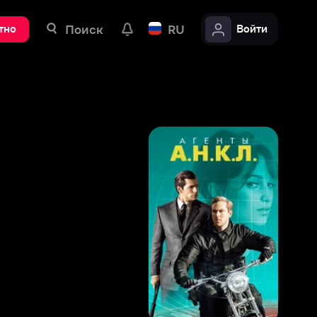
ск
RU
Войти
8
,
2