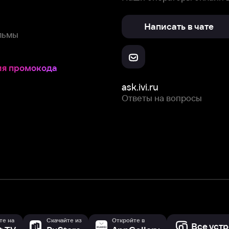
Скачайте из
Откройте в
Все устройства
RuStore
AppGallery
с мы собираем и используем
cookie-файлы и некоторые другие да
 сайта, вы соглашаетесь на сбор и использование cookie-файлов 
Box Office, Inc