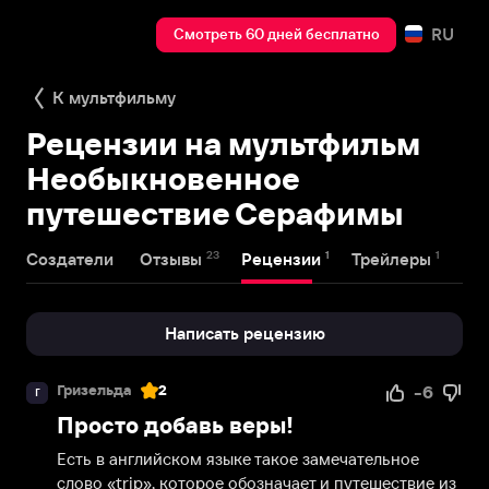
RU
Смотреть 60 дней бесплатно
К мультфильму
Рецензии на мультфильм
Необыкновенное
путешествие Серафимы
23
1
1
Создатели
Отзывы
Рецензии
Трейлеры
На
Написать рецензию
Гризельда
2
-6
Г
Просто добавь веры!
Есть в английском языке такое замечательное 
слово «trip», которое обозначает и путешествие из 