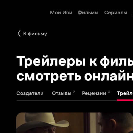
Мой Иви
Фильмы
Сериалы
Детям
К фильму
Трейлеры к фильму
смотреть онлайн
2
0
1
Создатели
Отзывы
Рецензии
Трейлеры