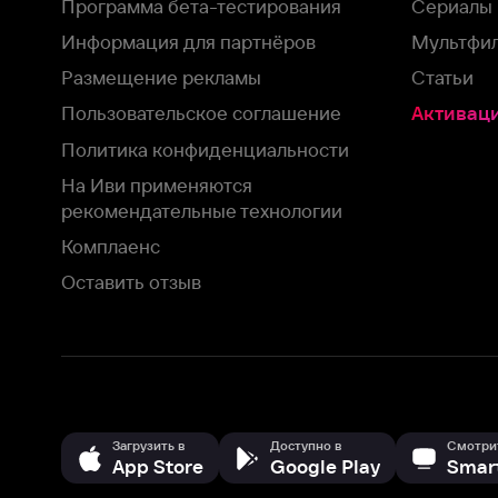
На Иви применяются
рекомендательные технологии
Комплаенс
Оставить отзыв
Загрузить в
Доступно в
Смотрите на
App Store
Google Play
Smart TV
В целях обеспечения наилучшего пользовательского опыта для ва
аналитических и маркетинговых целях. Продолжая просмотр нашего
©
2026
ООО «Иви.ру»
с
Политикой о конфиденциальности.
HBO ® and related service marks are the property of Home 
или обратитесь в
службу поддержки
Согласен