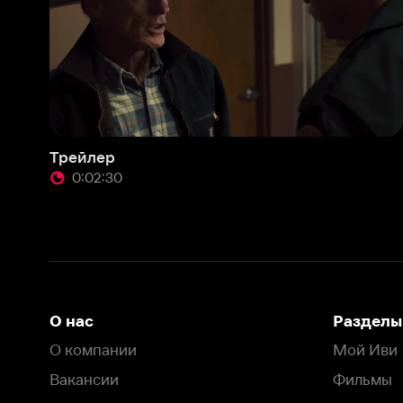
Трейлер
0:02:30
О нас
Разделы
О компании
Мой Иви
Вакансии
Фильмы
Программа бета-тестирования
Сериалы
Информация для партнёров
Мультфильмы
Размещение рекламы
Статьи
Пользовательское соглашение
Активация пром
Политика конфиденциальности