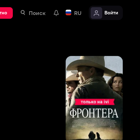
ск
RU
Войти
8
,
0