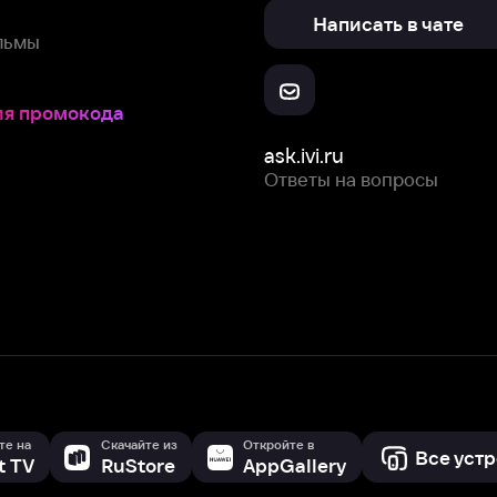
ask.ivi.ru
Ответы на вопросы
Скачайте из
Откройте в
Все устройства
RuStore
AppGallery
с мы собираем и используем
cookie-файлы и некоторые другие да
 сайта, вы соглашаетесь на сбор и использование cookie-файлов 
Box Office, Inc