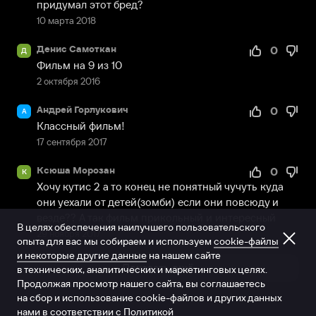
придумал этот бред?
10 марта 2018
Денис Самоткан
0
Д
Фильм на 9 из 10
2 октября 2016
Андрей Горлукович
0
А
Классный фильм!
17 сентября 2017
Ксюша Морозан
0
К
Хочу кутис 2 а то конец не понятный чучуть куда 
они уехали от детей(зомби) если они повсюду и 
везде?? А так фильм прикольный и интересный
В целях обеспечения наилучшего пользовательского
29 ноября 2017
опыта для вас мы собираем и используем
cookie-файлы
и некоторые другие данные
на нашем сайте
Показать ещё
в технических, аналитических и маркетинговых целях.
Продолжая просмотр нашего сайта, вы соглашаетесь
на сбор и использование cookie-файлов и других данных
нами в соответствии с
Политикой