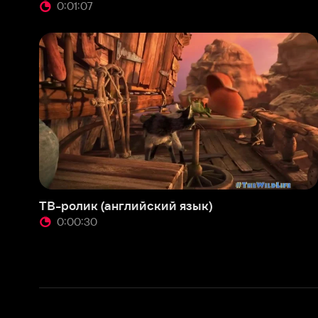
ТВ-ролик (английский язык)
0:00:30
О нас
Разделы
О компании
Мой Иви
Вакансии
Фильмы
Программа бета-тестирования
Сериалы
Информация для партнёров
Мультфильмы
Размещение рекламы
Статьи
Пользовательское соглашение
Активация пром
Политика конфиденциальности