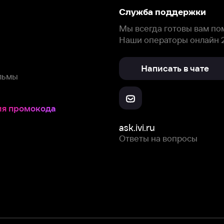
Ответы на вопросы
Скачайте из
Откройте в
Все устройства
RuStore
AppGallery
с мы собираем и используем
cookie-файлы и некоторые другие да
 сайта, вы соглашаетесь на сбор и использование cookie-файлов 
Box Office, Inc