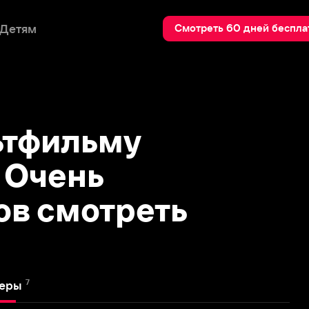
Пои
Смотреть 60 дней бесплатно
фильму
чень
смотреть