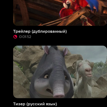
0:01:52
0:
Тизер (русский язык)
Ани
0:01:07
0