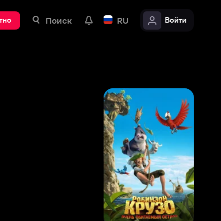
ск
RU
Войти
7
,
6