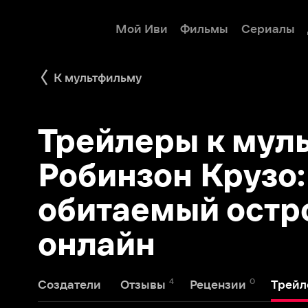
Мой Иви
Фильмы
Сериалы
Детям
К мультфильму
Трейлеры к мульт
Робинзон Крузо: О
обитаемый остров 
онлайн
4
0
7
Создатели
Отзывы
Рецензии
Трейлеры