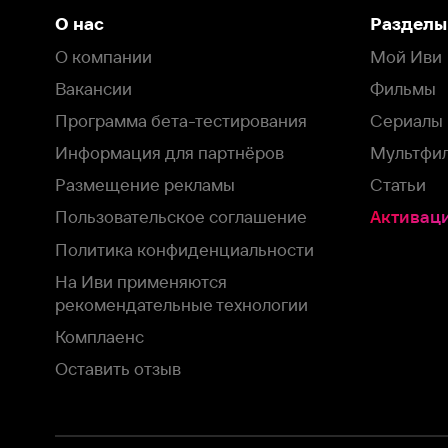
На Иви применяются
рекомендательные технологии
Комплаенс
Оставить отзыв
Загрузить в
Доступно в
Смотрите на
App Store
Google Play
Smart TV
В целях обеспечения наилучшего пользовательского опыта для ва
аналитических и маркетинговых целях. Продолжая просмотр нашего
©
2026
ООО «Иви.ру»
с
Политикой о конфиденциальности.
HBO ® and related service marks are the property of Home 
или обратитесь в
службу поддержки
Согласен