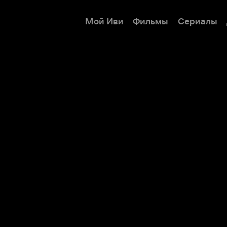
Мой Иви
Фильмы
Сериалы
Детям