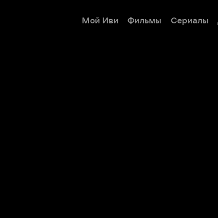
Мой Иви
Фильмы
Сериалы
Детям