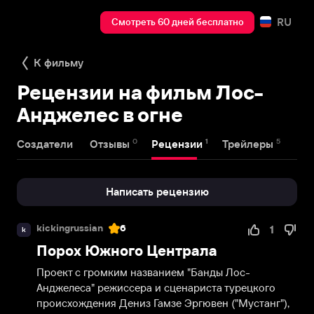
RU
Смотреть 60 дней бесплатно
К фильму
Рецензии на фильм Лос-
Анджелес в огне
0
1
5
Создатели
Отзывы
Рецензии
Трейлеры
Написать рецензию
kickingrussian
6
1
k
Порох Южного Централа
Проект с громким названием "Банды Лос-
Анджелеса" режиссера и сценариста турецкого 
происхождения Дениз Гамзе Эргювен ("Мустанг"), 