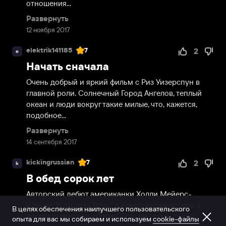
отношения...
Развернуть
12 ноября 2017
elektrik141185
7
2
e
Начать сначала
Очень добрый и яркий фильм с Риз Уизерспун в 
главной роли. Солнечный Город Ангелов, теплый 
океан и люди вокруг такие милые, что, кажется, 
подобное...
Развернуть
14 сентября 2017
kickingrussian
7
2
k
В обед сорок лет
Авторский дебют американки Холли Мейерс-
Шайер "В гостях у Элис" в качестве режиссера и 
В целях обеспечения наилучшего пользовательского
автора сценария на тему "Есть ли жизнь после 
опыта для вас мы собираем и используем
cookie-файлы