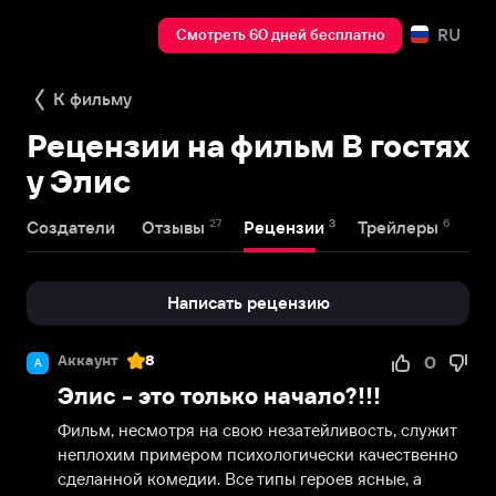
RU
Смотреть 60 дней бесплатно
К фильму
Рецензии на фильм В гостях
у Элис
27
3
6
Создатели
Отзывы
Рецензии
Трейлеры
Написать рецензию
Аккаунт
8
0
А
Элис - это только начало?!!!
Фильм, несмотря на свою незатейливость, служит 
неплохим примером психологически качественно 
сделанной комедии. Все типы героев ясные, а 