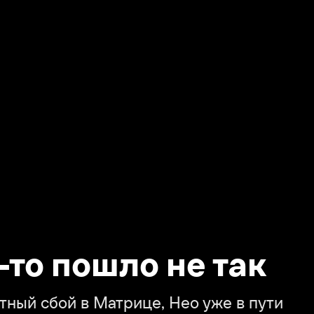
 пошло не так
бой в Матрице, Нео уже в пути
й Иви»