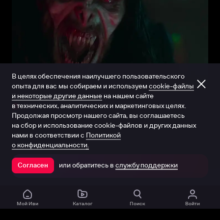
В целях обеспечения наилучшего пользовательского
опыта для вас мы собираем и используем
cookie-файлы
и некоторые другие данные
на нашем сайте
Трейлер (дублированный)
в технических, аналитических и маркетинговых целях.
0:02:56
Продолжая просмотр нашего сайта, вы соглашаетесь
на сбор и использование cookie-файлов и других данных
нами в соответствии с
Политикой
о конфиденциальности.
или обратитесь в
службу поддержки
Согласен
Открыть в приложении
Мой Иви
Каталог
Поиск
Войти