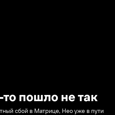
 пошло не так
бой в Матрице, Нео уже в пути
й Иви»