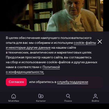
В целях обеспечения наилучшего пользовательского
опыта для вас мы собираем и используем
cookie-файлы
и некоторые другие данные
на нашем сайте
Трейлер (английский язык)
в технических, аналитических и маркетинговых целях.
0:00:58
Продолжая просмотр нашего сайта, вы соглашаетесь
на сбор и использование cookie-файлов и других данных
нами в соответствии с
Политикой
о конфиденциальности.
или обратитесь в
службу поддержки
Согласен
Открыть в приложении
Мой Иви
Каталог
Поиск
Войти