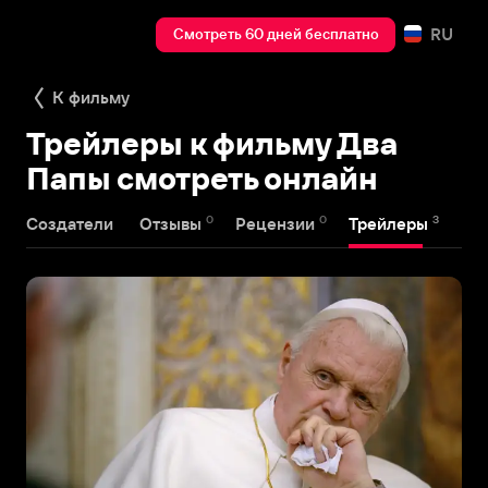
RU
Смотреть 60 дней бесплатно
К фильму
Трейлеры к фильму Два
Папы смотреть онлайн
0
0
3
Создатели
Отзывы
Рецензии
Трейлеры
На