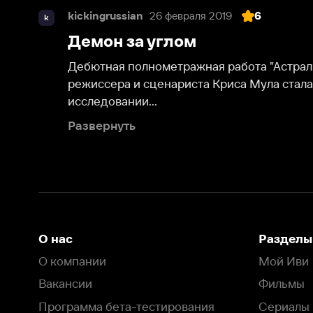
Дебютная полнометражная работа "Астрал: Новое и
режиссера и сценариста Криса Мула стала еще од
исследовании...
Развернуть
О нас
Разделы
О компании
Мой Иви
Вакансии
Фильмы
Программа бета-тестирования
Сериалы
Информация для партнёров
Мультфильмы
Размещение рекламы
Статьи
Пользовательское соглашение
Активация пром
Политика конфиденциальности