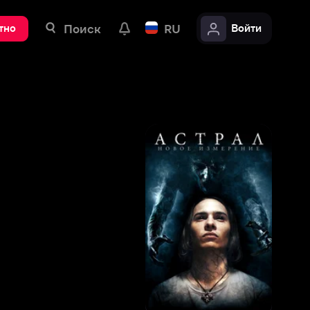
ск
RU
Войти
5
,
1