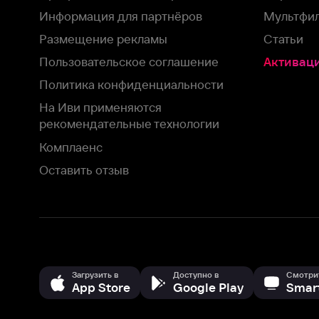
На Иви применяются
рекомендательные технологии
Комплаенс
Оставить отзыв
Загрузить в
Доступно в
Смотрите на
App Store
Google Play
Smart TV
В целях обеспечения наилучшего пользовательского опыта для ва
аналитических и маркетинговых целях. Продолжая просмотр нашего
©
2026
ООО «Иви.ру»
с
Политикой о конфиденциальности.
HBO ® and related service marks are the property of Home 
или обратитесь в
службу поддержки
Согласен