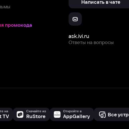
Ответы на вопросы
Скачайте из
Откройте в
Все устройства
RuStore
AppGallery
с мы собираем и используем
cookie-файлы и некоторые другие да
 сайта, вы соглашаетесь на сбор и использование cookie-файлов 
Box Office, Inc