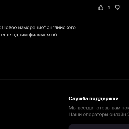
змерение" английского 
ним фильмом об 
Служба поддержки
Мы всегда готовы вам помочь.
Наши операторы онлайн 24/7
Написать в чате
окода
ask.ivi.ru