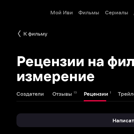
Мой Иви
Фильмы
Сериалы
Детям
К фильму
Рецензии на фильм
измерение
19
1
2
Создатели
Отзывы
Рецензии
Трейлеры
Написать реце
kickingrussian
26 февраля 2019
6
k
Демон за углом