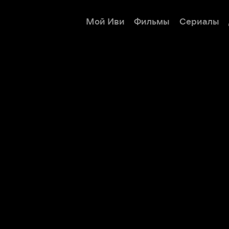
Мой Иви
Фильмы
Сериалы
Детям