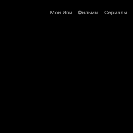
Мой Иви
Фильмы
Сериалы
Детям