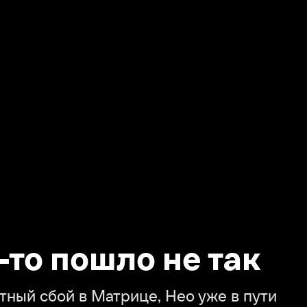
 пошло не так
бой в Матрице, Нео уже в пути
й Иви»